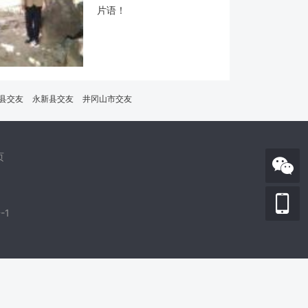
片语！
县交友
永新县交友
井冈山市交友
页
-1