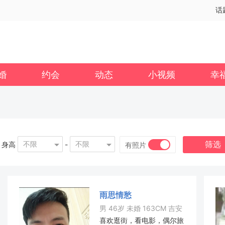
话
婚
约会
动态
小视频
幸
筛选
不限
不限
身高
-
有照片
雨思情愁
男 46岁 未婚 163CM 吉安
喜欢逛街，看电影，偶尔旅