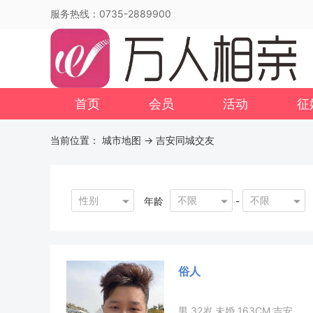
服务热线：0735-2889900
首页
会员
活动
征
当前位置：
城市地图
-> 吉安同城交友
性别
不限
不限
年龄
-
俗人
男 32岁 未婚 163CM 吉安