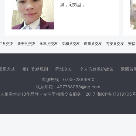
游，宅男型，
江县交友
新干县交友
永丰县交友
泰和县交友
遂川县交友
万安县交友
安福
联系方式
推广奖励规则
同城交友
个人信息保护政策
返回首
客服热线：0735-2889900
联系邮箱：497788088@qq.com
人相亲大会18年品牌 - 专注于相亲交友服务 2017
湘ICP备17019705号