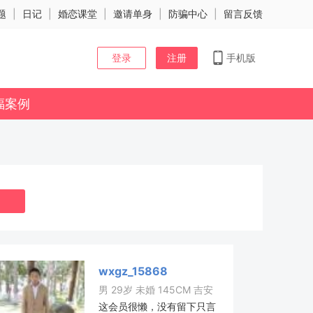
题
|
日记
|
婚恋课堂
|
邀请单身
|
防骗中心
|
留言反馈
登录
注册
手机版
福案例
wxgz_15868
男 29岁 未婚 145CM 吉安
这会员很懒，没有留下只言