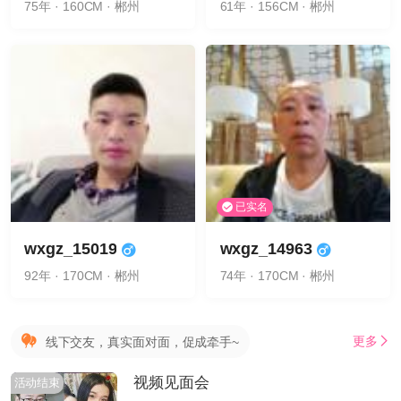
75年 · 160CM · 郴州
61年 · 156CM · 郴州
已实名
wxgz_15019
wxgz_14963
92年 · 170CM · 郴州
74年 · 170CM · 郴州
更多
线下交友，真实面对面，促成牵手~
视频见面会
活动结束