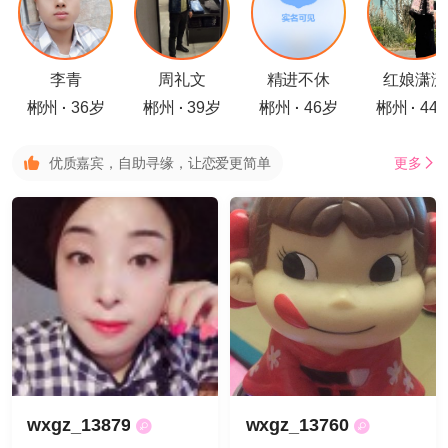
李青
周礼文
精进不休
红娘潇潇
郴州
36岁
郴州
39岁
郴州
46岁
郴州
44
·
·
·
·
优质嘉宾，自助寻缘，让恋爱更简单
更多
wxgz_13879
wxgz_13760